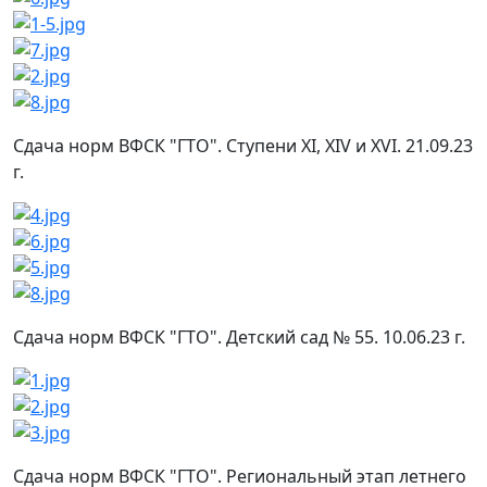
Сдача норм ВФСК "ГТО". Ступени XI, XIV и XVI. 21.09.23
г.
Сдача норм ВФСК "ГТО". Детский сад № 55. 10.06.23 г.
Сдача норм ВФСК "ГТО". Региональный этап летнего