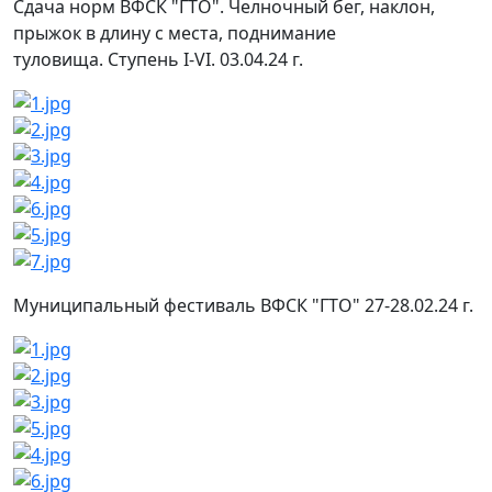
Сдача норм ВФСК "ГТО". Челночный бег, наклон,
прыжок в длину с места, поднимание
туловища. Ступень I-VI. 03.04.24 г.
Муниципальный фестиваль ВФСК "ГТО" 27-28.02.24 г.