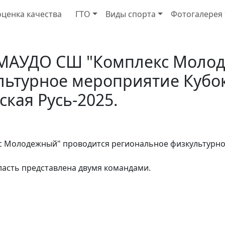
ценка качества
ГТО
Виды спорта
Фотогалерея
 в МАУДО СШ "Комплекс Мол
льтурное мероприятие Кубо
кая Русь-2025.
екс Молодежный" проводится региональное физкультурн
ласть представлена двумя командами.