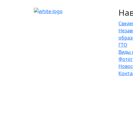
На
Сведе
Незав
образ
ГТО
Виды 
Фотог
Новос
Конта