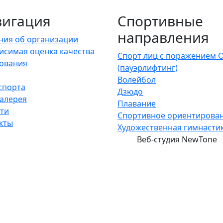
вигация
Спортивные
направления
ния об организации
исимая оценка качества
Спорт лиц с поражением 
ования
(пауэрлифтинг)
Волейбол
спорта
Дзюдо
алерея
Плавание
ти
Спортивное ориентирова
кты
Художественная гимнасти
Создание и продвижение сайтов
Веб-студия NewTone